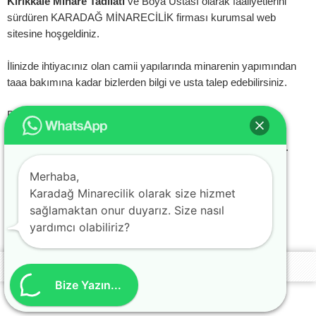
Kırıkkale Minare Tadilatı
ve Boya Ustası olarak faaliyetlerini
sürdüren KARADAĞ MİNARECİLİK firması kurumsal web
sitesine hoşgeldiniz.
İlinizde ihtiyacınız olan camii yapılarında minarenin yapımından
taaa bakımına kadar bizlerden bilgi ve usta talep edebilirsiniz.
Bilmelisiniz ki minarelerin yapımının ardından düzenli olarak
minare boyalarının yenilenmesi ve zamanla eskiyen özellikle
şerafelerin su giderlerinin yenilenmesi çok önemli hususlardır.
Yenilik ile minarelerinizin ömürlerini de uzatabilirsiniz.
Merhaba,
Karadağ Minarecilik olarak size hizmet
Web sitemizden yapımında bulunduğumuz minareleri
sağlamaktan onur duyarız. Size nasıl
inceleyebilirsiniz.
yardımcı olabiliriz?
web tasarım : webzane
Bize Yazın...